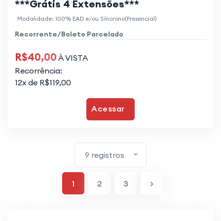
***Grátis 4 Extensões***
Modalidade: 100% EAD e/ou Síncrono(Presencial)
Recorrente/Boleto Parcelado
R$40,00
À VISTA
Recorrência:
12x de R$119,00
Acessar
9 registros
1
2
3
>