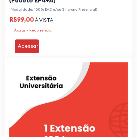
(Pacote EP4+A)
Modalidade: 100% EAD e/ou Síncrono(Presencial)
R$99,00
À VISTA
Asaas - Recorrência
Acessar