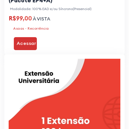
(Pacote EP4+A)
Modalidade: 100% EAD e/ou Síncrono(Presencial)
R$99,00
À VISTA
Asaas - Recorrência
Acessar